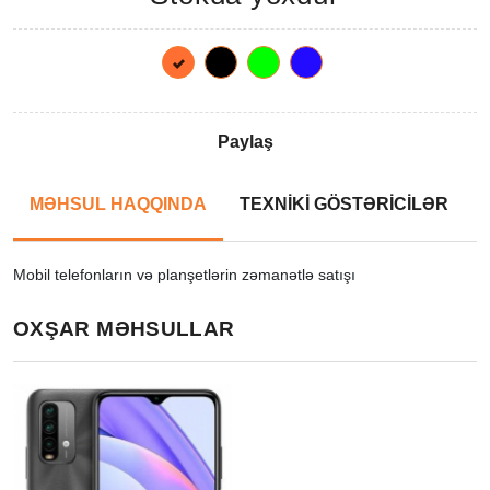
Paylaş
MƏHSUL HAQQINDA
TEXNİKİ GÖSTƏRİCİLƏR
Mobil telefonların və planşetlərin zəmanətlə satışı
OXŞAR MƏHSULLAR