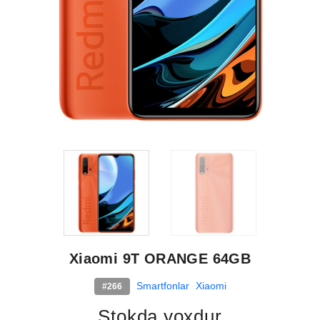
Xiaomi 9T ORANGE 64GB
Smartfonlar
Xiaomi
#266
Stokda yoxdur