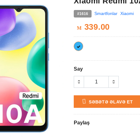
Xiaomi Redmi 1
Smartfonlar
Xiaomi
#1616
339.00
M
Say
SƏBƏTƏ ƏLAVƏ ET
Paylaş