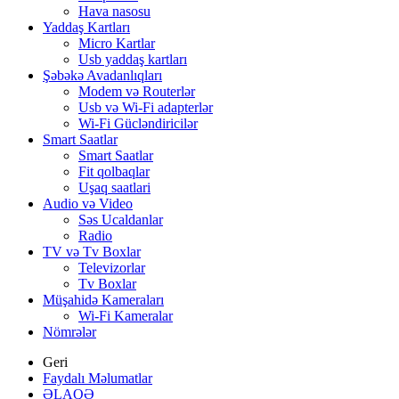
Hava nasosu
Yaddaş Kartları
Micro Kartlar
Usb yaddaş kartları
Şəbəkə Avadanlıqları
Modem və Routerlər
Usb və Wi-Fi adapterlər
Wi-Fi Gücləndiricilər
Smart Saatlar
Smart Saatlar
Fit qolbaqlar
Uşaq saatlari
Audio və Video
Səs Ucaldanlar
Radio
TV və Tv Boxlar
Televizorlar
Tv Boxlar
Müşahidə Kameraları
Wi-Fi Kameralar
Nömrələr
Geri
Faydalı Məlumatlar
ƏLAQƏ