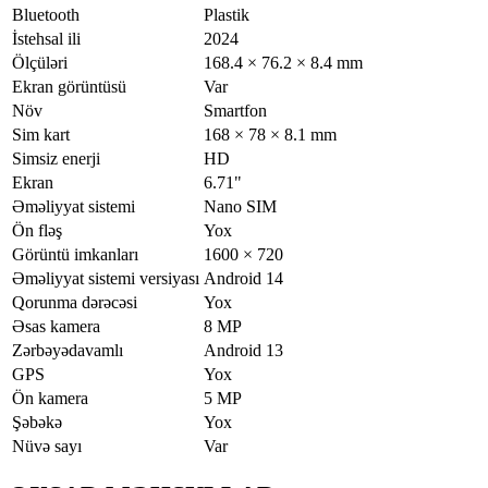
Bluetooth
Plastik
İstehsal ili
2024
Ölçüləri
168.4 × 76.2 × 8.4 mm
Ekran görüntüsü
Var
Növ
Smartfon
Sim kart
168 × 78 × 8.1 mm
Simsiz enerji
HD
Ekran
6.71"
Əməliyyat sistemi
Nano SIM
Ön fləş
Yox
Görüntü imkanları
1600 × 720
Əməliyyat sistemi versiyası
Android 14
Qorunma dərəcəsi
Yox
Əsas kamera
8 MP
Zərbəyədavamlı
Android 13
GPS
Yox
Ön kamera
5 MP
Şəbəkə
Yox
Nüvə sayı
Var