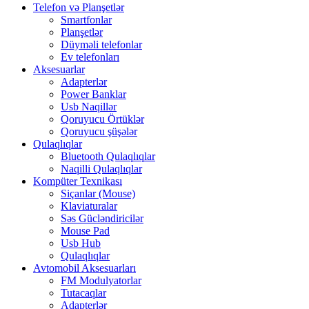
Telefon və Planşetlər
Smartfonlar
Planşetlər
Düyməli telefonlar
Ev telefonları
Aksesuarlar
Adapterlər
Power Banklar
Usb Naqillər
Qoruyucu Örtüklər
Qoruyucu şüşələr
Qulaqlıqlar
Bluetooth Qulaqlıqlar
Naqilli Qulaqlıqlar
Kompüter Texnikası
Siçanlar (Mouse)
Klaviaturalar
Səs Gücləndiricilər
Mouse Pad
Usb Hub
Qulaqlıqlar
Avtomobil Aksesuarları
FM Modulyatorlar
Tutacaqlar
Adapterlər