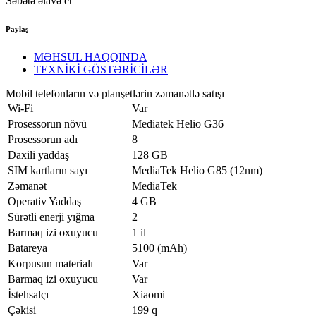
Səbətə əlavə et
Paylaş
MƏHSUL HAQQINDA
TEXNİKİ GÖSTƏRİCİLƏR
Mobil telefonların və planşetlərin zəmanətlə satışı
Wi-Fi
Var
Prosessorun növü
Mediatek Helio G36
Prosessorun adı
8
Daxili yaddaş
128 GB
SIM kartların sayı
MediaTek Helio G85 (12nm)
Zəmanət
MediaTek
Operativ Yaddaş
4 GB
Sürətli enerji yığma
2
Barmaq izi oxuyucu
1 il
Batareya
5100 (mAh)
Korpusun materialı
Var
Barmaq izi oxuyucu
Var
İstehsalçı
Xiaomi
Çəkisi
199 q