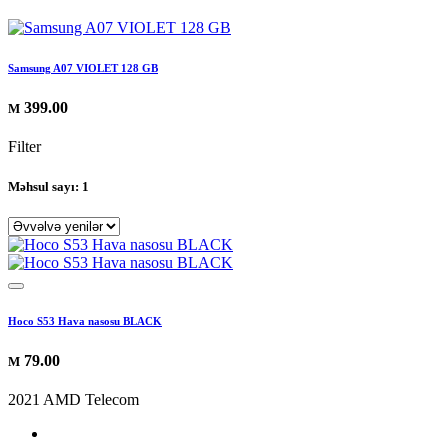
Samsung A07 VIOLET 128 GB
399.00
M
Filter
Məhsul sayı: 1
Hoco S53 Hava nasosu BLACK
79.00
M
2021 AMD Telecom