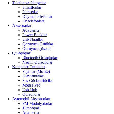
Telefon və Planşetlər
Smartfonlar
Planşetlər
Düyməli telefonlar
Ev telefonları
Aksesuarlar
Adapterlər
Power Banklar
Usb Naqillər
Qoruyucu Örtüklər
Qoruyucu şüşələr
Qulaqlıqlar
Bluetooth Qulaqlıqlar
Naqilli Qulaqlıqlar
Kompüter Texnikası
Siçanlar (Mouse)
Klaviaturalar
Səs Gücləndiricilər
Mouse Pad
Usb Hub
Qulaqlıqlar
Avtomobil Aksesuarları
FM Modulyatorlar
Tutacaqlar
Adapterlər