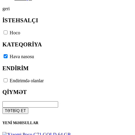
geri
İSTEHSALÇI
Hoco
KATEQORİYA
Hava nasosu
ENDİRİM
Endirimdə olanlar
QİYMƏT
TƏTBİQ ET
YENİ MƏHSULLAR