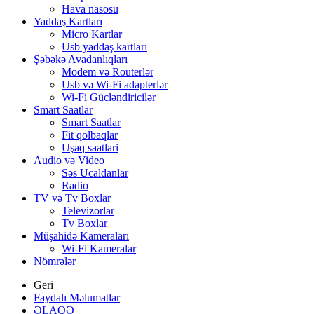
Hava nasosu
Yaddaş Kartları
Micro Kartlar
Usb yaddaş kartları
Şəbəkə Avadanlıqları
Modem və Routerlər
Usb və Wi-Fi adapterlər
Wi-Fi Gücləndiricilər
Smart Saatlar
Smart Saatlar
Fit qolbaqlar
Uşaq saatlari
Audio və Video
Səs Ucaldanlar
Radio
TV və Tv Boxlar
Televizorlar
Tv Boxlar
Müşahidə Kameraları
Wi-Fi Kameralar
Nömrələr
Geri
Faydalı Məlumatlar
ƏLAQƏ