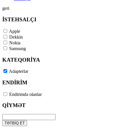
geri
İSTEHSALÇI
Apple
Dekkin
Nokia
Samsung
KATEQORİYA
Adapterlər
ENDİRİM
Endirimdə olanlar
QİYMƏT
TƏTBİQ ET