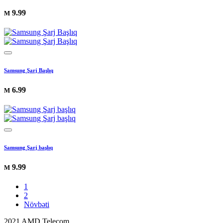
9.99
M
Samsung Şarj Başlıq
6.99
M
Samsung Şarj başlıq
9.99
M
1
2
Növbəti
2021 AMD Telecom