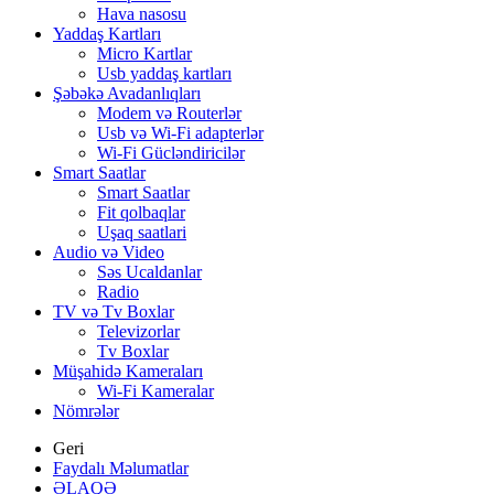
Hava nasosu
Yaddaş Kartları
Micro Kartlar
Usb yaddaş kartları
Şəbəkə Avadanlıqları
Modem və Routerlər
Usb və Wi-Fi adapterlər
Wi-Fi Gücləndiricilər
Smart Saatlar
Smart Saatlar
Fit qolbaqlar
Uşaq saatlari
Audio və Video
Səs Ucaldanlar
Radio
TV və Tv Boxlar
Televizorlar
Tv Boxlar
Müşahidə Kameraları
Wi-Fi Kameralar
Nömrələr
Geri
Faydalı Məlumatlar
ƏLAQƏ