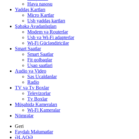
Hava nasosu
Yaddaş Kartları
Micro Kartlar
Usb yaddaş kartları
Şəbəkə Avadanlıqları
Modem və Routerlər
Usb və Wi-Fi adapterlər
Wi-Fi Gücləndiricilər
Smart Saatlar
Smart Saatlar
Fit qolbaqlar
Uşaq saatlari
Audio və Video
Səs Ucaldanlar
Radio
TV və Tv Boxlar
Televizorlar
Tv Boxlar
Müşahidə Kameraları
Wi-Fi Kameralar
Nömrələr
Geri
Faydalı Məlumatlar
ƏLAQƏ