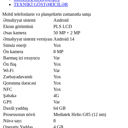
TEXNİKİ GÖSTƏRİCİLƏR
Mobil telefonların və planşetlərin zəmanətlə satışı
Əməliyyat sistemi
Android
Ekran görüntüsü
PLS LCD
Əsas kamera
50 MP + 2 MP
Əməliyyat sistemi versiyası
Android 14
Simsiz enerji
Yox
Ön kamera
8 MP
Barmaq izi oxuyucu
Var
Ön fləş
Yox
Wi-Fi
Var
Zərbəyədavamlı
Yox
Qorunma dərəcəsi
Yox
NFC
Yox
Şəbəkə
4G
GPS
Var
Daxili yaddaş
64 GB
Prosessorun növü
Mediatek Helio G85 (12 nm)
Nüvə sayı
8
Operativ Yaddaş
4 GB