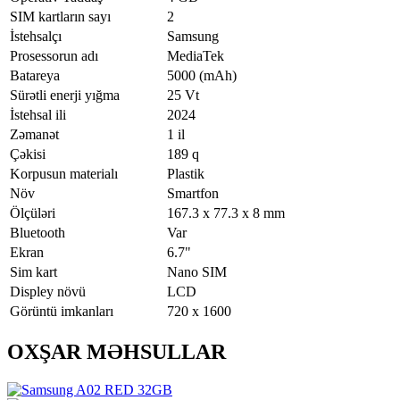
SIM kartların sayı
2
İstehsalçı
Samsung
Prosessorun adı
MediaTek
Batareya
5000 (mAh)
Sürətli enerji yığma
25 Vt
İstehsal ili
2024
Zəmanət
1 il
Çəkisi
189 q
Korpusun materialı
Plastik
Növ
Smartfon
Ölçüləri
167.3 x 77.3 x 8 mm
Bluetooth
Var
Ekran
6.7"
Sim kart
Nano SIM
Displey növü
LCD
Görüntü imkanları
720 x 1600
OXŞAR MƏHSULLAR