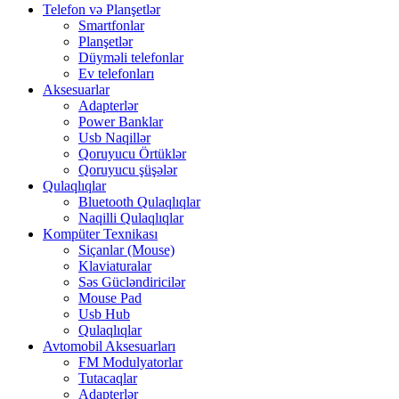
Telefon və Planşetlər
Smartfonlar
Planşetlər
Düyməli telefonlar
Ev telefonları
Aksesuarlar
Adapterlər
Power Banklar
Usb Naqillər
Qoruyucu Örtüklər
Qoruyucu şüşələr
Qulaqlıqlar
Bluetooth Qulaqlıqlar
Naqilli Qulaqlıqlar
Kompüter Texnikası
Siçanlar (Mouse)
Klaviaturalar
Səs Gücləndiricilər
Mouse Pad
Usb Hub
Qulaqlıqlar
Avtomobil Aksesuarları
FM Modulyatorlar
Tutacaqlar
Adapterlər