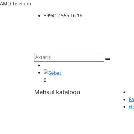
AMD Telecom
+99412 556 16 16
0
Məhsul kataloqu
Fa
Ə