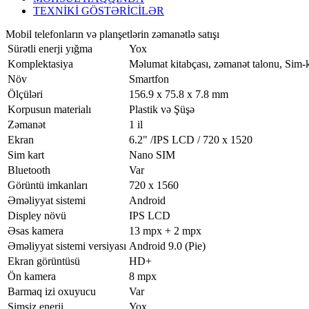
TEXNİKİ GÖSTƏRİCİLƏR
Mobil telefonların və planşetlərin zəmanətlə satışı
Sürətli enerji yığma
Yox
Komplektasiya
Məlumat kitabçası, zəmanət talonu, Sim-k
Növ
Smartfon
Ölçüləri
156.9 x 75.8 x 7.8 mm
Korpusun materialı
Plastik və Şüşə
Zəmanət
1 il
Ekran
6.2" /IPS LCD / 720 x 1520
Sim kart
Nano SIM
Bluetooth
Var
Görüntü imkanları
720 x 1560
Əməliyyat sistemi
Android
Displey növü
IPS LCD
Əsas kamera
13 mpx + 2 mpx
Əməliyyat sistemi versiyası
Android 9.0 (Pie)
Ekran görüntüsü
HD+
Ön kamera
8 mpx
Barmaq izi oxuyucu
Var
Simsiz enerji
Yox