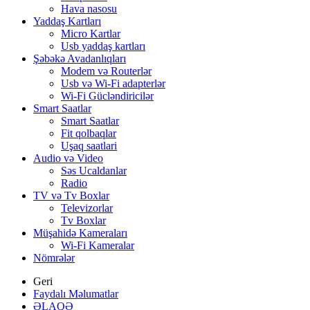
Hava nasosu
Yaddaş Kartları
Micro Kartlar
Usb yaddaş kartları
Şəbəkə Avadanlıqları
Modem və Routerlər
Usb və Wi-Fi adapterlər
Wi-Fi Gücləndiricilər
Smart Saatlar
Smart Saatlar
Fit qolbaqlar
Uşaq saatlari
Audio və Video
Səs Ucaldanlar
Radio
TV və Tv Boxlar
Televizorlar
Tv Boxlar
Müşahidə Kameraları
Wi-Fi Kameralar
Nömrələr
Geri
Faydalı Məlumatlar
ƏLAQƏ