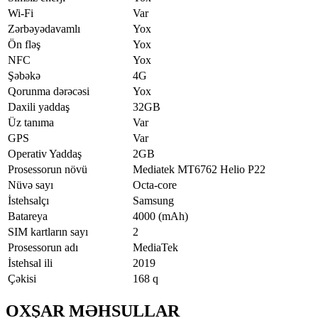
Wi-Fi
Var
Zərbəyədavamlı
Yox
Ön fləş
Yox
NFC
Yox
Şəbəkə
4G
Qorunma dərəcəsi
Yox
Daxili yaddaş
32GB
Üz tanıma
Var
GPS
Var
Operativ Yaddaş
2GB
Prosessorun növü
Mediatek MT6762 Helio P22
Nüvə sayı
Octa-core
İstehsalçı
Samsung
Batareya
4000 (mAh)
SIM kartların sayı
2
Prosessorun adı
MediaTek
İstehsal ili
2019
Çəkisi
168 q
OXŞAR MƏHSULLAR