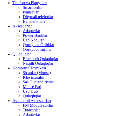
Telefon və Planşetlər
Smartfonlar
Planşetlər
Düyməli telefonlar
Ev telefonları
Aksesuarlar
Adapterlər
Power Banklar
Usb Naqillər
Qoruyucu Örtüklər
Qoruyucu şüşələr
Qulaqlıqlar
Bluetooth Qulaqlıqlar
Naqilli Qulaqlıqlar
Kompüter Texnikası
Siçanlar (Mouse)
Klaviaturalar
Səs Gücləndiricilər
Mouse Pad
Usb Hub
Qulaqlıqlar
Avtomobil Aksesuarları
FM Modulyatorlar
Tutacaqlar
Adapterlər