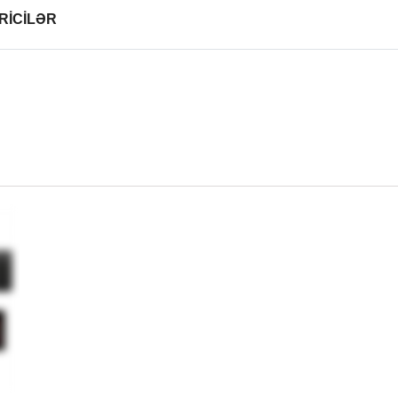
RİCİLƏR