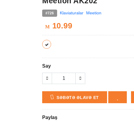
Meetion AK202
Klaviaturalar
Meetion
#726
10.99
M
Say
SƏBƏTƏ ƏLAVƏ ET
Paylaş