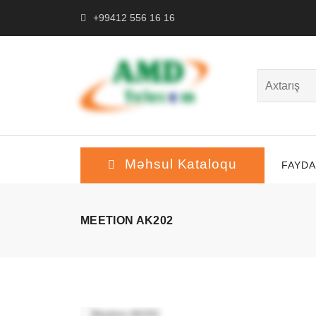
+99412 556 16 16
Məhsul Kataloqu
FAYDA
MEETION AK202