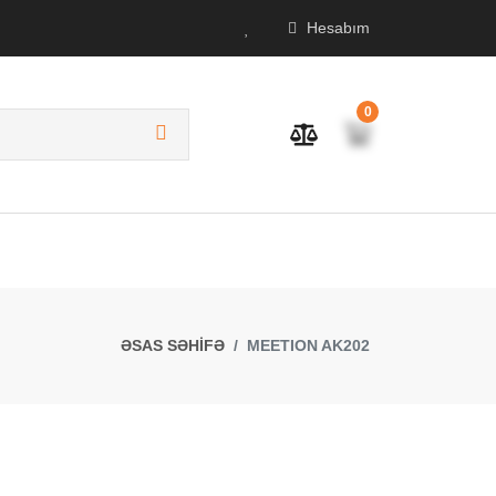
Hesabım
0
ƏSAS SƏHİFƏ
MEETION AK202