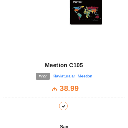
Meetion C105
Klaviaturalar
Meetion
#727
38.99
M
Say