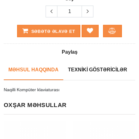
SƏBƏTƏ ƏLAVƏ ET
Paylaş
MƏHSUL HAQQINDA
TEXNİKİ GÖSTƏRİCİLƏR
Naqilli Kompüter klaviaturası
OXŞAR MƏHSULLAR