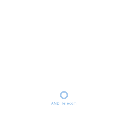
Samsung A32 L
Smartfonlar
Samsung
#210
Stokda yoxdur
Paylaş
AMD Telecom