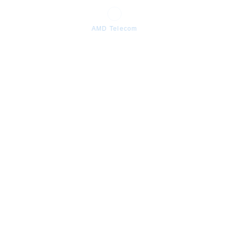
AMD Telecom
SƏBƏTƏ ƏLAVƏ ET
Paylaş
MƏHSUL HAQQINDA
TEXNİKİ GÖSTƏRİCİLƏR
Android, Smart Televizor, pulsuz kanal
OXŞAR MƏHSULLAR