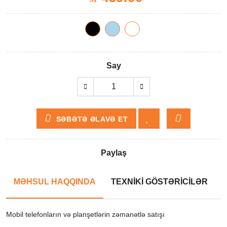
Say
SƏBƏTƏ ƏLAVƏ ET
Paylaş
MƏHSUL HAQQINDA
TEXNİKİ GÖSTƏRİCİLƏR
Mobil telefonların və planşetlərin zəmanətlə satışı