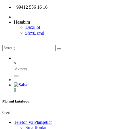
+99412 556 16 16
Hesabım
Daxil ol
Qeydiyyat
×
0
Məhsul kataloqu
Geri
Telefon və Planşetlər
Smartfonlar