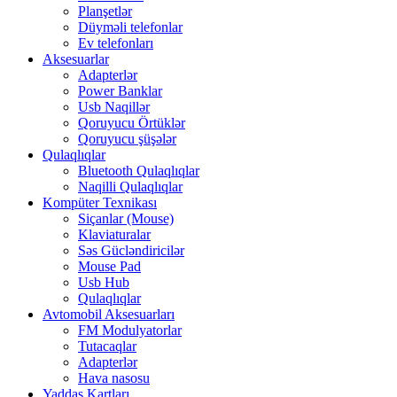
Planşetlər
Düyməli telefonlar
Ev telefonları
Aksesuarlar
Adapterlər
Power Banklar
Usb Naqillər
Qoruyucu Örtüklər
Qoruyucu şüşələr
Qulaqlıqlar
Bluetooth Qulaqlıqlar
Naqilli Qulaqlıqlar
Kompüter Texnikası
Siçanlar (Mouse)
Klaviaturalar
Səs Gücləndiricilər
Mouse Pad
Usb Hub
Qulaqlıqlar
Avtomobil Aksesuarları
FM Modulyatorlar
Tutacaqlar
Adapterlər
Hava nasosu
Yaddaş Kartları