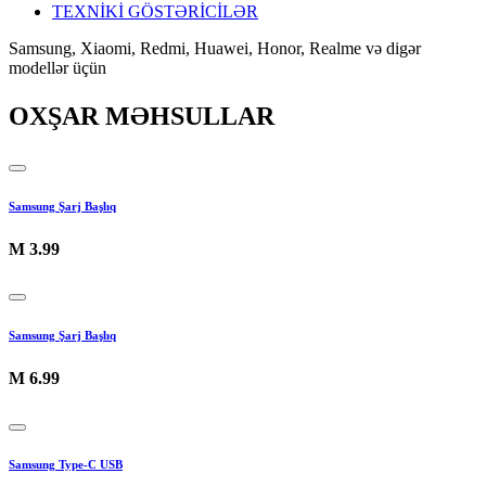
TEXNİKİ GÖSTƏRİCİLƏR
Samsung, Xiaomi, Redmi, Huawei, Honor, Realme və digər
modellər üçün
OXŞAR MƏHSULLAR
Samsung Şarj Başlıq
M
3.99
Samsung Şarj Başlıq
M
6.99
Samsung Type-C USB