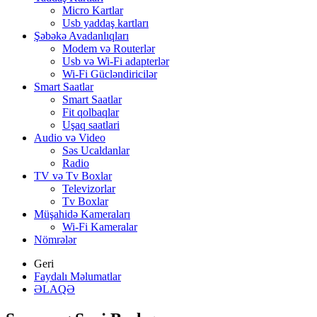
Micro Kartlar
Usb yaddaş kartları
Şəbəkə Avadanlıqları
Modem və Routerlər
Usb və Wi-Fi adapterlər
Wi-Fi Gücləndiricilər
Smart Saatlar
Smart Saatlar
Fit qolbaqlar
Uşaq saatlari
Audio və Video
Səs Ucaldanlar
Radio
TV və Tv Boxlar
Televizorlar
Tv Boxlar
Müşahidə Kameraları
Wi-Fi Kameralar
Nömrələr
Geri
Faydalı Məlumatlar
ƏLAQƏ