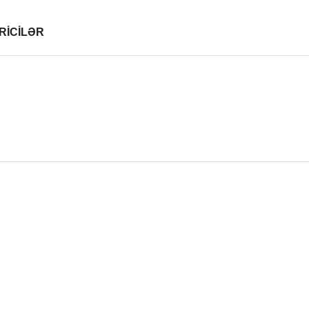
RİCİLƏR