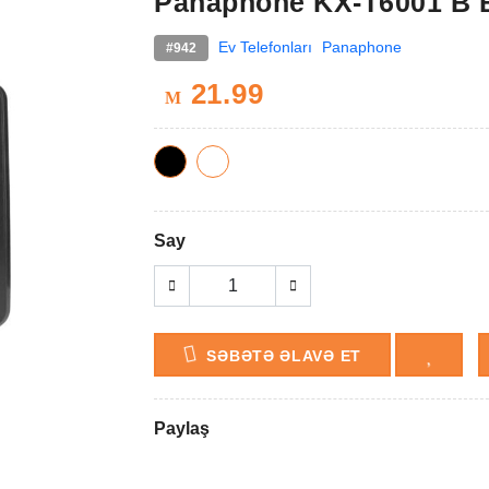
Panaphone KX-T6001 B
Ev Telefonları
Panaphone
#942
21.99
M
Say
SƏBƏTƏ ƏLAVƏ ET
Paylaş