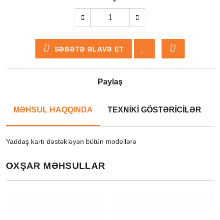
SƏBƏTƏ ƏLAVƏ ET
Paylaş
MƏHSUL HAQQINDA
TEXNİKİ GÖSTƏRİCİLƏR
Yaddaş kartı dəstəkləyən bütün modellərə
OXŞAR MƏHSULLAR