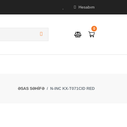
Hesabım
0
ƏSAS SƏHİFƏ
N-INC KX-T071CID RED