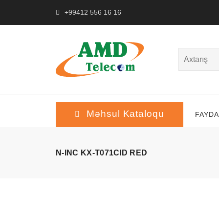
+99412 556 16 16
Məhsul Kataloqu
FAYDA
N-INC KX-T071CID RED