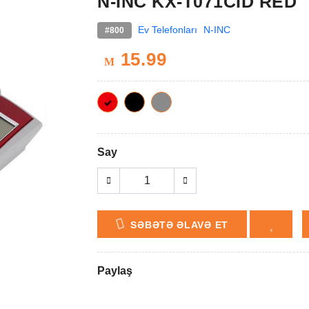
N-INC KX-T071CID RED
Ev Telefonları
N-INC
#800
15.99
M
Say
SƏBƏTƏ ƏLAVƏ ET
Paylaş