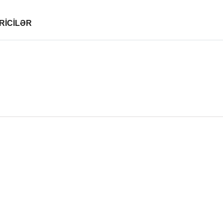
RİCİLƏR