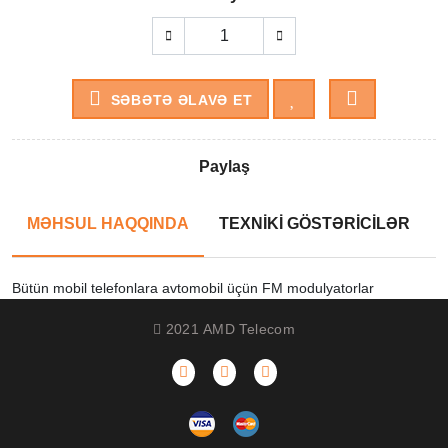
SƏBƏTƏ ƏLAVƏ ET
Paylaş
MƏHSUL HAQQINDA
TEXNİKİ GÖSTƏRİCİLƏR
Bütün mobil telefonlara avtomobil üçün FM modulyatorlar
2021 AMD Telecom