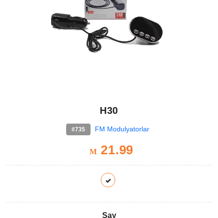
H30
FM Modulyatorlar
#735
21.99
M
Say