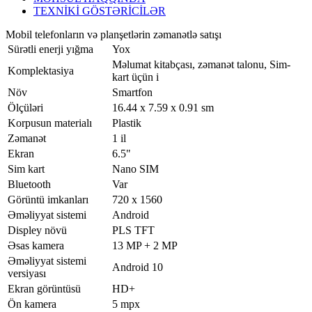
TEXNİKİ GÖSTƏRİCİLƏR
Mobil telefonların və planşetlərin zəmanətlə satışı
Sürətli enerji yığma
Yox
Məlumat kitabçası, zəmanət talonu, Sim-
Komplektasiya
kart üçün i
Növ
Smartfon
Ölçüləri
16.44 x 7.59 x 0.91 sm
Korpusun materialı
Plastik
Zəmanət
1 il
Ekran
6.5"
Sim kart
Nano SIM
Bluetooth
Var
Görüntü imkanları
720 x 1560
Əməliyyat sistemi
Android
Displey növü
PLS TFT
Əsas kamera
13 MP + 2 MP
Əməliyyat sistemi
Android 10
versiyası
Ekran görüntüsü
HD+
Ön kamera
5 mpx