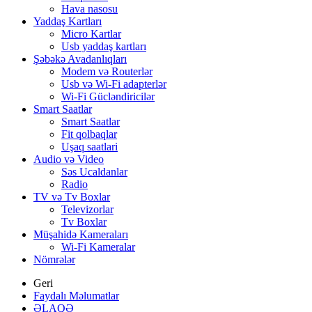
Hava nasosu
Yaddaş Kartları
Micro Kartlar
Usb yaddaş kartları
Şəbəkə Avadanlıqları
Modem və Routerlər
Usb və Wi-Fi adapterlər
Wi-Fi Gücləndiricilər
Smart Saatlar
Smart Saatlar
Fit qolbaqlar
Uşaq saatlari
Audio və Video
Səs Ucaldanlar
Radio
TV və Tv Boxlar
Televizorlar
Tv Boxlar
Müşahidə Kameraları
Wi-Fi Kameralar
Nömrələr
Geri
Faydalı Məlumatlar
ƏLAQƏ