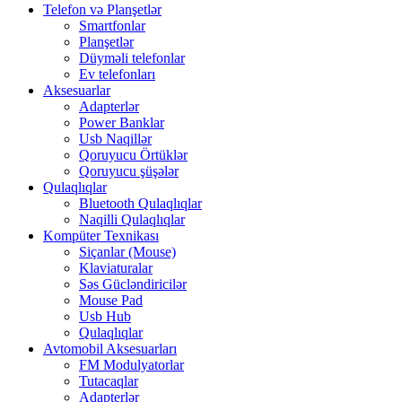
Telefon və Planşetlər
Smartfonlar
Planşetlər
Düyməli telefonlar
Ev telefonları
Aksesuarlar
Adapterlər
Power Banklar
Usb Naqillər
Qoruyucu Örtüklər
Qoruyucu şüşələr
Qulaqlıqlar
Bluetooth Qulaqlıqlar
Naqilli Qulaqlıqlar
Kompüter Texnikası
Siçanlar (Mouse)
Klaviaturalar
Səs Gücləndiricilər
Mouse Pad
Usb Hub
Qulaqlıqlar
Avtomobil Aksesuarları
FM Modulyatorlar
Tutacaqlar
Adapterlər