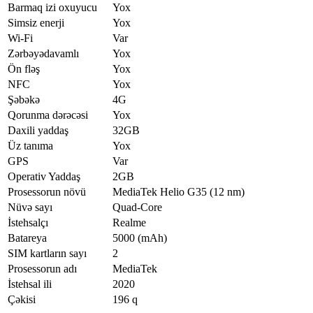
Barmaq izi oxuyucu
Yox
Simsiz enerji
Yox
Wi-Fi
Var
Zərbəyədavamlı
Yox
Ön fləş
Yox
NFC
Yox
Şəbəkə
4G
Qorunma dərəcəsi
Yox
Daxili yaddaş
32GB
Üz tanıma
Yox
GPS
Var
Operativ Yaddaş
2GB
Prosessorun növü
MediaTek Helio G35 (12 nm)
Nüvə sayı
Quad-Core
İstehsalçı
Realme
Batareya
5000 (mAh)
SIM kartların sayı
2
Prosessorun adı
MediaTek
İstehsal ili
2020
Çəkisi
196 q