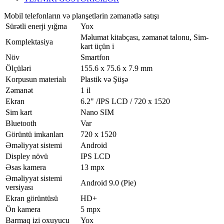
Mobil telefonların və planşetlərin zəmanətlə satışı
Sürətli enerji yığma
Yox
Məlumat kitabçası, zəmanət talonu, Sim-
Komplektasiya
kart üçün i
Növ
Smartfon
Ölçüləri
155.6 x 75.6 x 7.9 mm
Korpusun materialı
Plastik və Şüşə
Zəmanət
1 il
Ekran
6.2" /IPS LCD / 720 x 1520
Sim kart
Nano SIM
Bluetooth
Var
Görüntü imkanları
720 x 1520
Əməliyyat sistemi
Android
Displey növü
IPS LCD
Əsas kamera
13 mpx
Əməliyyat sistemi
Android 9.0 (Pie)
versiyası
Ekran görüntüsü
HD+
Ön kamera
5 mpx
Barmaq izi oxuyucu
Yox