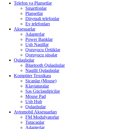
Telefon və Planşetlər
Smartfonlar
Planşetlər
Düyməli telefonlar
Ev telefonları
Aksesuarlar
Adapterlər
Power Banklar
Usb Naqillər
Qoruyucu Örtüklər
Qoruyucu şüşələr
Qulaqlıqlar
Bluetooth Qulaqlıqlar
Naqilli Qulaqlıqlar
Kompüter Texnikası
Siçanlar (Mouse)
Klaviaturalar
Səs Gücləndiricilər
Mouse Pad
Usb Hub
Qulaqlıqlar
Avtomobil Aksesuarları
FM Modulyatorlar
Tutacaqlar
Adapterlər