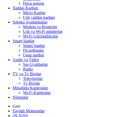
Hava nasosu
Yaddaş Kartları
Micro Kartlar
Usb yaddaş kartları
Şəbəkə Avadanlıqları
Modem və Routerlər
Usb və Wi-Fi adapterlər
Wi-Fi Gücləndiricilər
Smart Saatlar
Smart Saatlar
Fit qolbaqlar
Uşaq saatlari
Audio və Video
Səs Ucaldanlar
Radio
TV və Tv Boxlar
Televizorlar
Tv Boxlar
Müşahidə Kameraları
Wi-Fi Kameralar
Nömrələr
Geri
Faydalı Məlumatlar
ƏLAQƏ