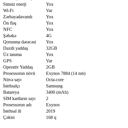
Simsiz enerji
Yox
Wi-Fi
Var
Zərbəyədavamlı
Yox
Ön fləş
Yox
NFC
Yox
Şəbəkə
4G
Qorunma dərəcəsi
Yox
Daxili yaddaş
32GB
Üz tanıma
Yox
GPS
Var
Operativ Yaddaş
2GB
Prosessorun növü
Exynos 7884 (14 nm)
Nüvə sayı
Octa-core
İstehsalçı
Samsung
Batareya
3400 (mAh)
SIM kartların sayı
2
Prosessorun adı
Exynos
İstehsal ili
2019
Çəkisi
168 q