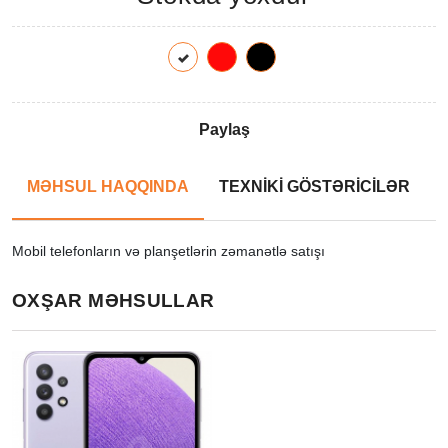
Paylaş
MƏHSUL HAQQINDA
TEXNİKİ GÖSTƏRİCİLƏR
Mobil telefonların və planşetlərin zəmanətlə satışı
OXŞAR MƏHSULLAR