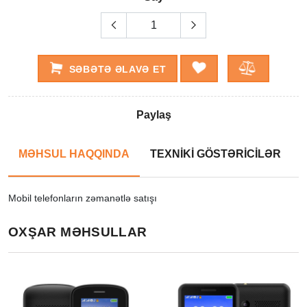
SƏBƏTƏ ƏLAVƏ ET
Paylaş
MƏHSUL HAQQINDA
TEXNİKİ GÖSTƏRİCİLƏR
Mobil telefonların zəmanətlə satışı
OXŞAR MƏHSULLAR