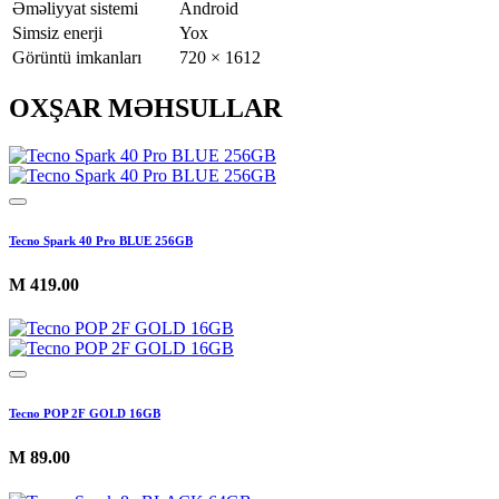
Əməliyyat sistemi
Android
Simsiz enerji
Yox
Görüntü imkanları
720 × 1612
OXŞAR MƏHSULLAR
Tecno Spark 40 Pro BLUE 256GB
M
419.00
Tecno POP 2F GOLD 16GB
M
89.00