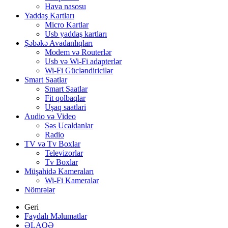
Hava nasosu
Yaddaş Kartları
Micro Kartlar
Usb yaddaş kartları
Şəbəkə Avadanlıqları
Modem və Routerlər
Usb və Wi-Fi adapterlər
Wi-Fi Gücləndiricilər
Smart Saatlar
Smart Saatlar
Fit qolbaqlar
Uşaq saatlari
Audio və Video
Səs Ucaldanlar
Radio
TV və Tv Boxlar
Televizorlar
Tv Boxlar
Müşahidə Kameraları
Wi-Fi Kameralar
Nömrələr
Geri
Faydalı Məlumatlar
ƏLAQƏ