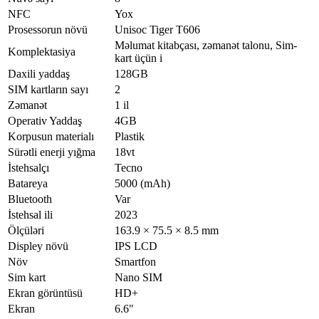
NFC
Yox
Prosessorun növü
Unisoc Tiger T606
Məlumat kitabçası, zəmanət talonu, Sim-
Komplektasiya
kart üçün i
Daxili yaddaş
128GB
SIM kartların sayı
2
Zəmanət
1 il
Operativ Yaddaş
4GB
Korpusun materialı
Plastik
Sürətli enerji yığma
18vt
İstehsalçı
Tecno
Batareya
5000 (mAh)
Bluetooth
Var
İstehsal ili
2023
Ölçüləri
163.9 × 75.5 × 8.5 mm
Displey növü
IPS LCD
Növ
Smartfon
Sim kart
Nano SIM
Ekran görüntüsü
HD+
Ekran
6.6"