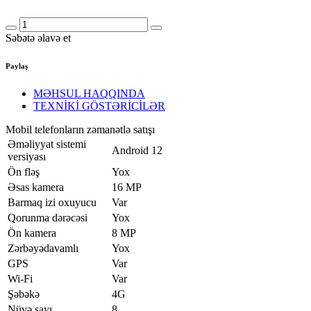
Səbətə əlavə et
Paylaş
MƏHSUL HAQQINDA
TEXNİKİ GÖSTƏRİCİLƏR
Mobil telefonların zəmanətlə satışı
Əməliyyat sistemi
Android 12
versiyası
Ön fləş
Yox
Əsas kamera
16 MP
Barmaq izi oxuyucu
Var
Qorunma dərəcəsi
Yox
Ön kamera
8 MP
Zərbəyədavamlı
Yox
GPS
Var
Wi-Fi
Var
Şəbəkə
4G
Nüvə sayı
8