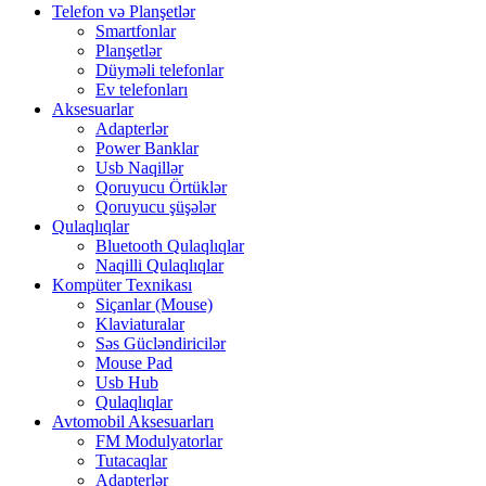
Telefon və Planşetlər
Smartfonlar
Planşetlər
Düyməli telefonlar
Ev telefonları
Aksesuarlar
Adapterlər
Power Banklar
Usb Naqillər
Qoruyucu Örtüklər
Qoruyucu şüşələr
Qulaqlıqlar
Bluetooth Qulaqlıqlar
Naqilli Qulaqlıqlar
Kompüter Texnikası
Siçanlar (Mouse)
Klaviaturalar
Səs Gücləndiricilər
Mouse Pad
Usb Hub
Qulaqlıqlar
Avtomobil Aksesuarları
FM Modulyatorlar
Tutacaqlar
Adapterlər