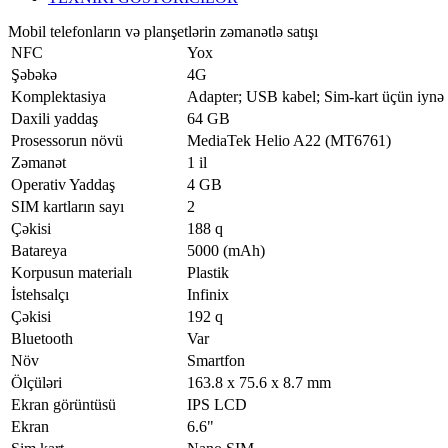
Mobil telefonların və planşetlərin zəmanətlə satışı
NFC
Yox
Şəbəkə
4G
Komplektasiya
Adapter; USB kabel; Sim-kart üçün iynə
Daxili yaddaş
64 GB
Prosessorun növü
MediaTek Helio A22 (MT6761)
Zəmanət
1 il
Operativ Yaddaş
4 GB
SIM kartların sayı
2
Çəkisi
188 q
Batareya
5000 (mAh)
Korpusun materialı
Plastik
İstehsalçı
Infinix
Çəkisi
192 q
Bluetooth
Var
Növ
Smartfon
Ölçüləri
163.8 x 75.6 x 8.7 mm
Ekran görüntüsü
IPS LCD
Ekran
6.6"