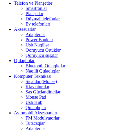
Telefon və Planşetlər
Smartfonlar
Planşetlər
Düyməli telefonlar
Ev telefonları
Aksesuarlar
Adapterlər
Power Banklar
Usb Naqillər
Qoruyucu Örtüklər
Qoruyucu şüşələr
Qulaqlıqlar
Bluetooth Qulaqlıqlar
Naqilli Qulaqlıqlar
Kompüter Texnikası
Siçanlar (Mouse)
Klaviaturalar
Səs Gücləndiricilər
Mouse Pad
Usb Hub
Qulaqlıqlar
Avtomobil Aksesuarları
FM Modulyatorlar
Tutacaqlar
Adapterlər