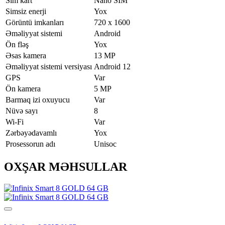
Sim kart
Nano SIM
Simsiz enerji
Yox
Görüntü imkanları
720 x 1600
Əməliyyat sistemi
Android
Ön fləş
Yox
Əsas kamera
13 MP
Əməliyyat sistemi versiyası
Android 12
GPS
Var
Ön kamera
5 MP
Barmaq izi oxuyucu
Var
Nüvə sayı
8
Wi-Fi
Var
Zərbəyədavamlı
Yox
Prosessorun adı
Unisoc
OXŞAR MƏHSULLAR