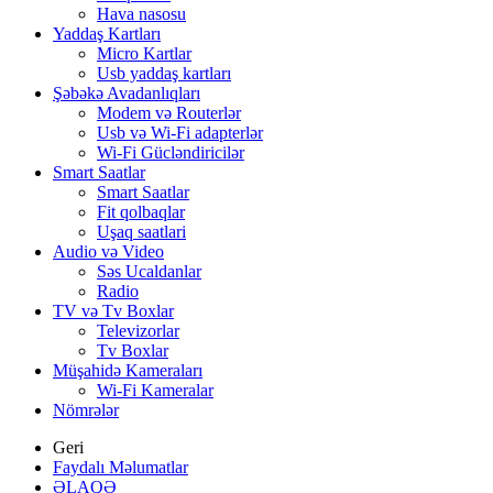
Hava nasosu
Yaddaş Kartları
Micro Kartlar
Usb yaddaş kartları
Şəbəkə Avadanlıqları
Modem və Routerlər
Usb və Wi-Fi adapterlər
Wi-Fi Gücləndiricilər
Smart Saatlar
Smart Saatlar
Fit qolbaqlar
Uşaq saatlari
Audio və Video
Səs Ucaldanlar
Radio
TV və Tv Boxlar
Televizorlar
Tv Boxlar
Müşahidə Kameraları
Wi-Fi Kameralar
Nömrələr
Geri
Faydalı Məlumatlar
ƏLAQƏ