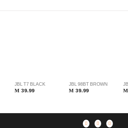
JBL T7 BLACK
JBL 98BT BROWN
J
M
39.99
M
39.99