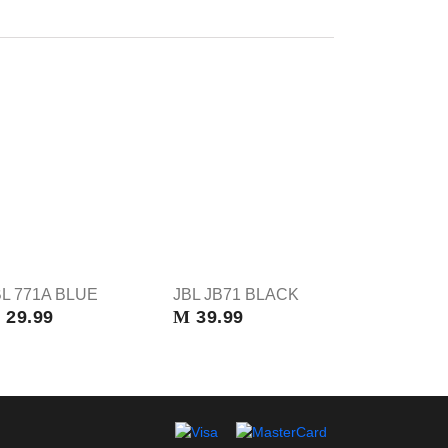
BL 771A BLUE
JBL JB71 BLACK
M
29.99
M
39.99