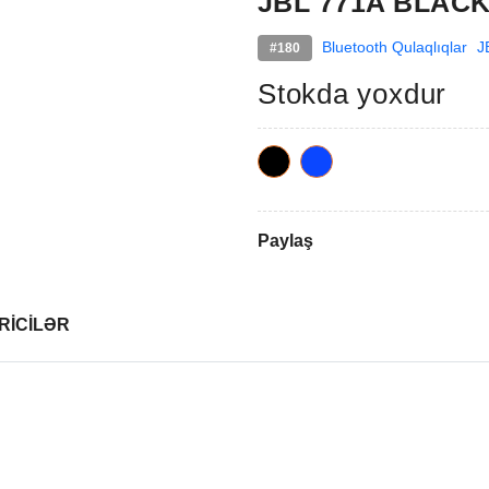
JBL 771A BLAC
Bluetooth Qulaqlıqlar
J
#180
Stokda yoxdur
Paylaş
RİCİLƏR