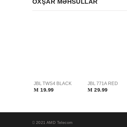
OXŞAR MƏHSULLAR
JBL TWS4 BLACK
JBL 771A RED
M
19.99
M
29.99
2021 AMD Telecom