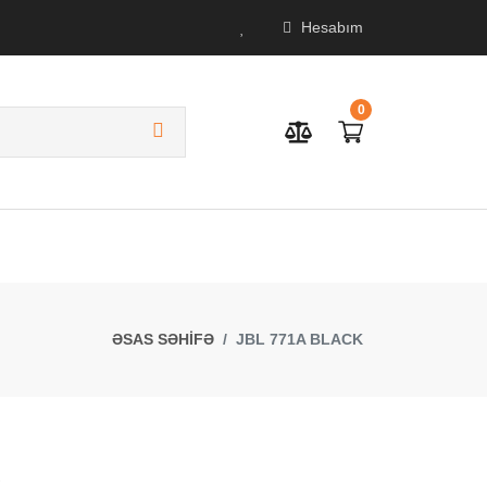
Hesabım
0
ƏSAS SƏHİFƏ
JBL 771A BLACK