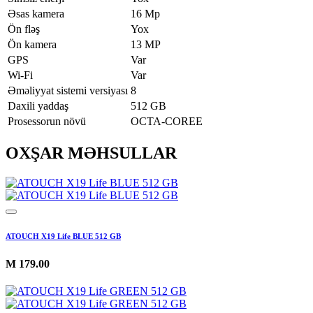
Əsas kamera
16 Mp
Ön fləş
Yox
Ön kamera
13 MP
GPS
Var
Wi-Fi
Var
Əməliyyat sistemi versiyası
8
Daxili yaddaş
512 GB
Prosessorun növü
OCTA-COREE
OXŞAR MƏHSULLAR
ATOUCH X19 Life BLUE 512 GB
M
179.00