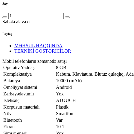
Say
Səbətə əlavə et
Paylaş
MƏHSUL HAQQINDA
TEXNİKİ GÖSTƏRİCİLƏR
Mobil telefonların zəmanətlə satışı
Operativ Yaddaş
8 GB
Komplektasiya
Kabura, Klaviatura, Blutuz qulaqlıq, Ad
Batareya
10000 (mAh)
Əməliyyat sistemi
Android
Zərbəyədavamlı
Yox
İstehsalçı
ATOUCH
Korpusun materialı
Plastik
Növ
Smartfon
Bluetooth
Var
Ekran
10.1
Simsiz enerji
Yox