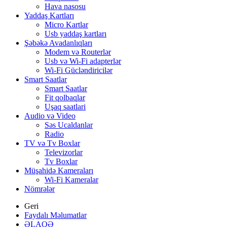
Hava nasosu
Yaddaş Kartları
Micro Kartlar
Usb yaddaş kartları
Şəbəkə Avadanlıqları
Modem və Routerlər
Usb və Wi-Fi adapterlər
Wi-Fi Gücləndiricilər
Smart Saatlar
Smart Saatlar
Fit qolbaqlar
Uşaq saatlari
Audio və Video
Səs Ucaldanlar
Radio
TV və Tv Boxlar
Televizorlar
Tv Boxlar
Müşahidə Kameraları
Wi-Fi Kameralar
Nömrələr
Geri
Faydalı Məlumatlar
ƏLAQƏ