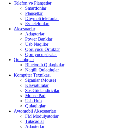
Telefon və Planşetlər
Smartfonlar
Planşetlər
Düyməli telefonlar
Ev telefonları
Aksesuarlar
Adapterlər
Power Banklar
Usb Naqillər
Qoruyucu Örtüklər
Qoruyucu şüşələr
Qulaqlıqlar
Bluetooth Qulaqlıqlar
Naqilli Qulaqlıqlar
Kompüter Texnikası
Siçanlar (Mouse)
Klaviaturalar
Səs Gücləndiricilər
Mouse Pad
Usb Hub
Qulaqlıqlar
Avtomobil Aksesuarları
FM Modulyatorlar
Tutacaqlar
Adapterlər