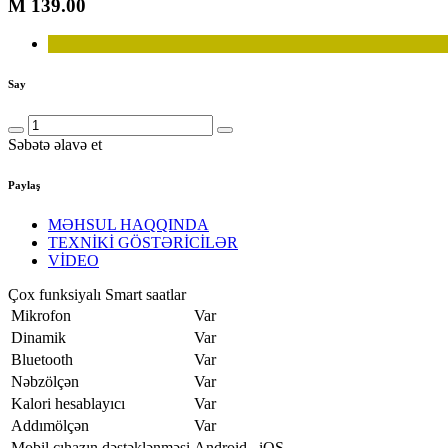
M
139.00
Say
Səbətə əlavə et
Paylaş
MƏHSUL HAQQINDA
TEXNİKİ GÖSTƏRİCİLƏR
VİDEO
Çox funksiyalı Smart saatlar
Mikrofon
Var
Dinamik
Var
Bluetooth
Var
Nəbzölçən
Var
Kalori hesablayıcı
Var
Addımölçən
Var
Mobil cıhazın dəstəklənməsi
Android , iOS