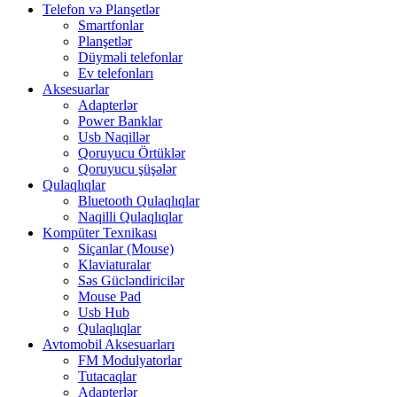
Telefon və Planşetlər
Smartfonlar
Planşetlər
Düyməli telefonlar
Ev telefonları
Aksesuarlar
Adapterlər
Power Banklar
Usb Naqillər
Qoruyucu Örtüklər
Qoruyucu şüşələr
Qulaqlıqlar
Bluetooth Qulaqlıqlar
Naqilli Qulaqlıqlar
Kompüter Texnikası
Siçanlar (Mouse)
Klaviaturalar
Səs Gücləndiricilər
Mouse Pad
Usb Hub
Qulaqlıqlar
Avtomobil Aksesuarları
FM Modulyatorlar
Tutacaqlar
Adapterlər