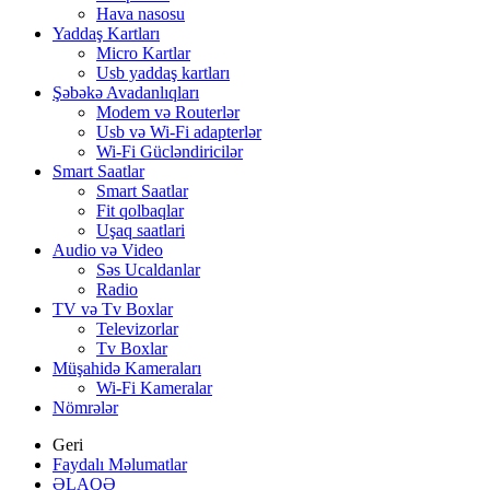
Hava nasosu
Yaddaş Kartları
Micro Kartlar
Usb yaddaş kartları
Şəbəkə Avadanlıqları
Modem və Routerlər
Usb və Wi-Fi adapterlər
Wi-Fi Gücləndiricilər
Smart Saatlar
Smart Saatlar
Fit qolbaqlar
Uşaq saatlari
Audio və Video
Səs Ucaldanlar
Radio
TV və Tv Boxlar
Televizorlar
Tv Boxlar
Müşahidə Kameraları
Wi-Fi Kameralar
Nömrələr
Geri
Faydalı Məlumatlar
ƏLAQƏ