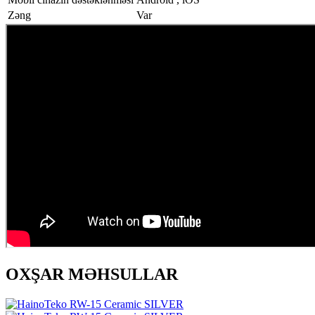
Zəng
Var
OXŞAR MƏHSULLAR