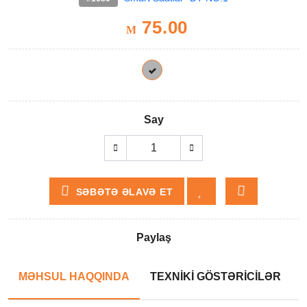
75.00
M
Say
SƏBƏTƏ ƏLAVƏ ET
Paylaş
MƏHSUL HAQQINDA
TEXNİKİ GÖSTƏRİCİLƏR