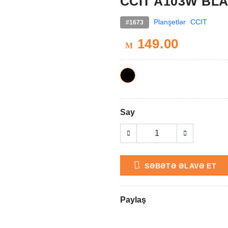
CCIT A103W BLA
Planşetlər
CCIT
#1673
149.00
M
Say
SƏBƏTƏ ƏLAVƏ ET
Paylaş