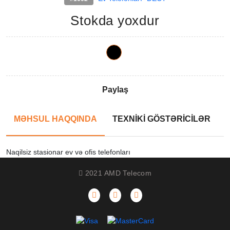
Stokda yoxdur
Paylaş
MƏHSUL HAQQINDA
TEXNİKİ GÖSTƏRİCİLƏR
Naqilsiz stasionar ev və ofis telefonları
2021 AMD Telecom