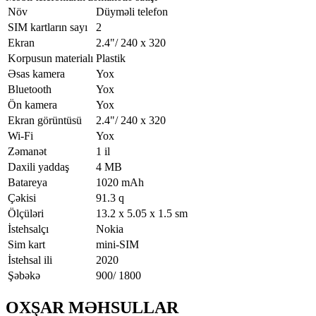
Növ
Düyməli telefon
SIM kartların sayı
2
Ekran
2.4"/ 240 x 320
Korpusun materialı
Plastik
Əsas kamera
Yox
Bluetooth
Yox
Ön kamera
Yox
Ekran görüntüsü
2.4"/ 240 x 320
Wi-Fi
Yox
Zəmanət
1 il
Daxili yaddaş
4 MB
Batareya
1020 mAh
Çəkisi
91.3 q
Ölçüləri
13.2 x 5.05 x 1.5 sm
İstehsalçı
Nokia
Sim kart
mini-SIM
İstehsal ili
2020
Şəbəkə
900/ 1800
OXŞAR MƏHSULLAR