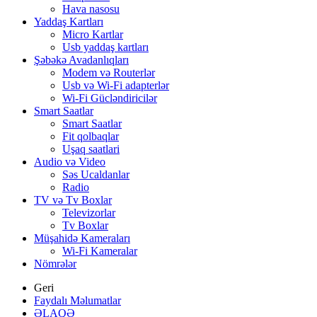
Hava nasosu
Yaddaş Kartları
Micro Kartlar
Usb yaddaş kartları
Şəbəkə Avadanlıqları
Modem və Routerlər
Usb və Wi-Fi adapterlər
Wi-Fi Gücləndiricilər
Smart Saatlar
Smart Saatlar
Fit qolbaqlar
Uşaq saatlari
Audio və Video
Səs Ucaldanlar
Radio
TV və Tv Boxlar
Televizorlar
Tv Boxlar
Müşahidə Kameraları
Wi-Fi Kameralar
Nömrələr
Geri
Faydalı Məlumatlar
ƏLAQƏ