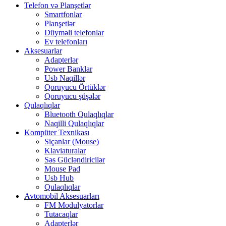
Telefon və Planşetlər
Smartfonlar
Planşetlər
Düyməli telefonlar
Ev telefonları
Aksesuarlar
Adapterlər
Power Banklar
Usb Naqillər
Qoruyucu Örtüklər
Qoruyucu şüşələr
Qulaqlıqlar
Bluetooth Qulaqlıqlar
Naqilli Qulaqlıqlar
Kompüter Texnikası
Siçanlar (Mouse)
Klaviaturalar
Səs Gücləndiricilər
Mouse Pad
Usb Hub
Qulaqlıqlar
Avtomobil Aksesuarları
FM Modulyatorlar
Tutacaqlar
Adapterlər