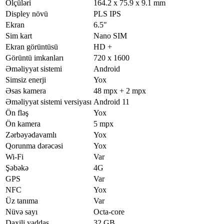
Ölçüləri
164.2 x 75.9 x 9.1 mm
Displey növü
PLS IPS
Ekran
6.5"
Sim kart
Nano SIM
Ekran görüntüsü
HD +
Görüntü imkanları
720 x 1600
Əməliyyat sistemi
Android
Simsiz enerji
Yox
Əsas kamera
48 mpx + 2 mpx
Əməliyyat sistemi versiyası
Android 11
Ön fləş
Yox
Ön kamera
5 mpx
Zərbəyədavamlı
Yox
Qorunma dərəcəsi
Yox
Wi-Fi
Var
Şəbəkə
4G
GPS
Var
NFC
Yox
Üz tanıma
Var
Nüvə sayı
Octa-core
Daxili yaddaş
32 GB