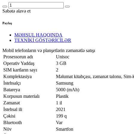
Səbətə əlavə et
Paylaş
MƏHSUL HAQQINDA
TEXNİKİ GÖSTƏRİCİLƏR
Mobil telefonların və planşetlərin zəmanətlə satışı
Prosessorun adı
Unisoc
Operativ Yaddaş
3 GB
SIM kartların sayı
2
Komplektasiya
Məlumat kitabçası, zəmanət talonu, Sim-k
İstehsalçı
Samsung
Batareya
5000 (mAh)
Korpusun materialı
Plastik
Zəmanət
1 il
İstehsal ili
2021
Çəkisi
199 q
Bluetooth
Var
Növ
Smartfon