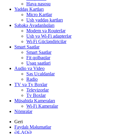
Hava nasosu
Yaddaş Kartları
Micro Kartlar
Usb yaddaş kartları
Şəbəkə Avadanlıqları
Modem və Routerlər
Usb və Wi-Fi adapterlər
Wi-Fi Gücləndiricilər
Smart Saatlar
Smart Saatlar
Fit qolbaqlar
Uşaq saatlari
Audio və Video
Səs Ucaldanlar
Radio
TV və Tv Boxlar
Televizorlar
Tv Boxlar
Müşahidə Kameraları
Wi-Fi Kameralar
Nömrələr
Geri
Faydalı Məlumatlar
ƏLAQƏ