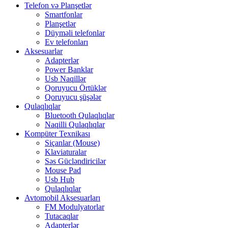
Telefon və Planşetlər
Smartfonlar
Planşetlər
Düyməli telefonlar
Ev telefonları
Aksesuarlar
Adapterlər
Power Banklar
Usb Naqillər
Qoruyucu Örtüklər
Qoruyucu şüşələr
Qulaqlıqlar
Bluetooth Qulaqlıqlar
Naqilli Qulaqlıqlar
Kompüter Texnikası
Siçanlar (Mouse)
Klaviaturalar
Səs Gücləndiricilər
Mouse Pad
Usb Hub
Qulaqlıqlar
Avtomobil Aksesuarları
FM Modulyatorlar
Tutacaqlar
Adapterlər