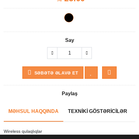
Say
SƏBƏTƏ ƏLAVƏ ET
Paylaş
MƏHSUL HAQQINDA
TEXNİKİ GÖSTƏRİCİLƏR
Wireless qulaqlıqlar