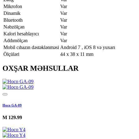
Mikrofon
Var
Dinamik
Var
Bluetooth
Var
Nəbzölçən
Var
Kalori hesablayıcı
Var
Addımölçən
Var
Mobil cıhazın dəstəklənməsi
Android 7 , iOS 8 və yuxarı
Ölçüləri
44 x 38 x 11 mm
OXŞAR MƏHSULLAR
Hoco GA-09
M
129.99