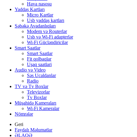
Hava nasosu
Yaddaş Kartları
Micro Kartlar
Usb yaddaş kartları
Şəbəkə Avadanlıqları
Modem və Routerlər
Usb və Wi-Fi adapterlər
Wi-Fi Gücləndiricilər
Smart Saatlar
Smart Saatlar
Fit qolbaqlar
Uşaq saatlari
Audio və Video
Səs Ucaldanlar
Radio
TV və Tv Boxlar
Televizorlar
Tv Boxlar
Müşahidə Kameraları
Wi-Fi Kameralar
Nömrələr
Geri
Faydalı Məlumatlar
ƏLAQƏ