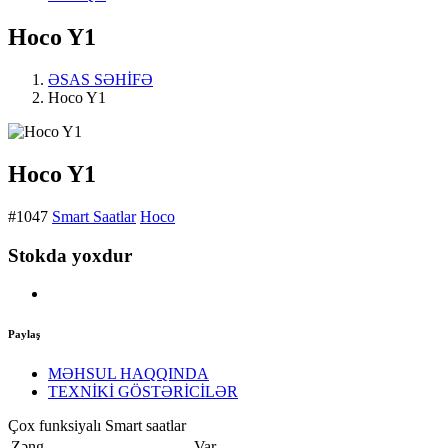
Hoco Y1
ƏSAS SƏHİFƏ
Hoco Y1
Hoco Y1
#1047
Smart Saatlar
Hoco
Stokda yoxdur
Paylaş
MƏHSUL HAQQINDA
TEXNİKİ GÖSTƏRİCİLƏR
Çox funksiyalı Smart saatlar
Zəng
Var