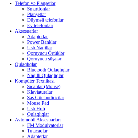
Telefon və Planşetlər
Smartfonlar
Planşetlər
Düyməli telefonlar
Ev telefonları
Aksesuarlar
Adapterlər
Power Banklar
Usb Naqillər
Qoruyucu Örtüklər
Qoruyucu şüşələr
Qulaqlıqlar
Bluetooth Qulaqlıqlar
Naqilli Qulaqlıqlar
Kompüter Texnikası
Siçanlar (Mouse)
Klaviaturalar
Səs Gücləndiricilər
Mouse Pad
Usb Hub
Qulaqlıqlar
Avtomobil Aksesuarları
FM Modulyatorlar
Tutacaqlar
Adapterlər