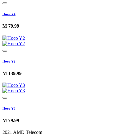
Hoco Y4
M
79.99
Hoco Y2
M
139.99
Hoco Y3
M
79.99
2021 AMD Telecom