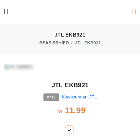
JTL EKB921
ƏSAS SƏHİFƏ
JTL EKB921
JTL EKB921
Klaviaturalar
JTL
#719
11.99
M