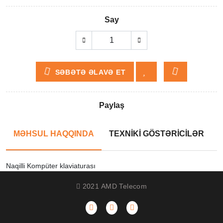
Say
SƏBƏTƏ ƏLAVƏ ET
Paylaş
MƏHSUL HAQQINDA
TEXNİKİ GÖSTƏRİCİLƏR
Naqilli Kompüter klaviaturası
2021 AMD Telecom