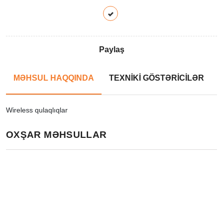
Paylaş
MƏHSUL HAQQINDA
TEXNİKİ GÖSTƏRİCİLƏR
Wireless qulaqlıqlar
OXŞAR MƏHSULLAR