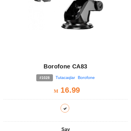
Borofone CA83
Tutacaqlar
Borofone
#1028
16.99
M
Say